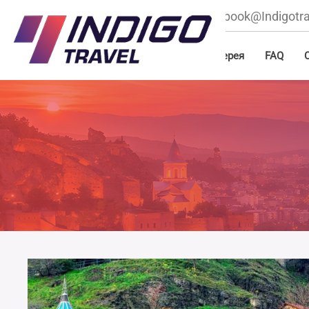
+995 596 22 66 00
book@Indigotra
Главная
О нас
Туры
Блог
Галерея
FAQ