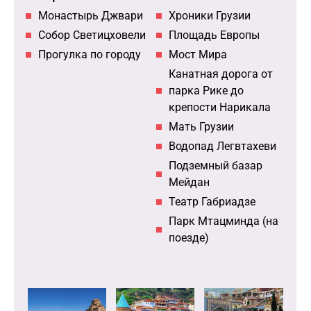
Монастырь Джвари
Хроники Грузии
Собор Светицховели
Площадь Европы
Прогулка по городу
Мост Мира
Канатная дорога от
парка Рике до
крепости Нарикала
Мать Грузии
Водопад Легвтахеви
Подземный базар
Мейдан
Театр Габриадзе
Парк Мтацминда (на
поезде)