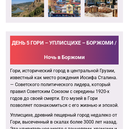
ДЕНЬ 5 ГОРИ – УПЛИСЦИХЕ – БОРЖОМИ /
Ночь в Боржоми
Гори, исторический город в центральной Грузии,
известный как место рождения Иосифа Сталина.
— Советского политического лидера, который
правил Советским Союзом с середины 1920-х
годов до своей смерти. Его музей в Гори
позволяет познакомиться с его жизнью и эпохой.
Уплисцихе, древний пещерный город недалеко от
Гори, высеченный в скалах более 3000 лет назад.
Это удивительное место с тоннелями, храмами и