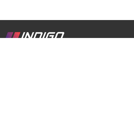
Мы туристическая компания, созданная с любовью к Грузии,
её культуре, традициям, истории и захватывающей природе.
Наша цель — помочь путешественникам открыть настоящую
Грузию через аутентичные впечатления, комфортные
путешествия и незабываемые моменты.
EN
RU
Контактная информация