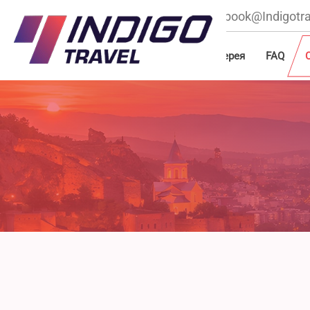
+995 596 22 66 00
book@Indigotra
Главная
О нас
Туры
Блог
Галерея
FAQ